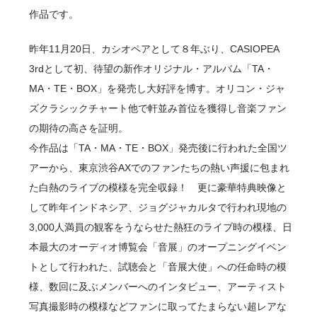
作品です。
昨年11月20日、カシオペアとして８年ぶり、CASIOPEA
3rdとして初、待望の新作オリジナル・アルバム「TA・
MA・TE・BOX」を発売し大好評を博す。オリコン・ジャ
ズクラシックチャート他で軒並み首位を獲得し音楽ファン
の期待の高さを証明。
今作品は「TA・MA・TE・BOX」発売後に行われた全国ツ
アーから、東京渋谷AXでのファンたちの熱い声援に包まれ
た白熱のライブの模様を完全収録！ 更に豪華特典映像と
して昨年インドネシア、ジョグジャカルタで行われ現地の
3,000人満員の観客をうならせた熱狂のライブ時の模様、日
本最大のオーディオ博覧会「音展」のオープニングイベン
トとして行われた、試聴会と「音展大使」への任命時の模
様、数回に及ぶメンバーへのインタビュー、アーティスト
写真撮影時の模様などファンに取ってたまらない超レアな