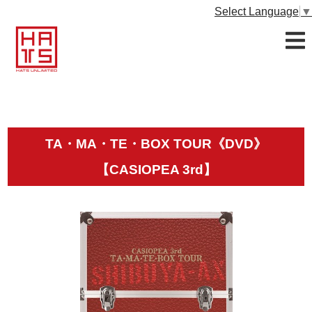
Select Language
▼
TA・MA・TE・BOX TOUR《DVD》
【CASIOPEA 3rd】