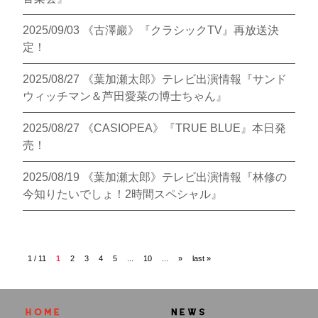
2025/09/03
《古澤巖》『クラシックTV』再放送決
定！
2025/08/27
《葉加瀬太郎》テレビ出演情報『サンド
ウィッチマン＆芦田愛菜の博士ちゃん』
2025/08/27
《CASIOPEA》『TRUE BLUE』本日発
売！
2025/08/19
《葉加瀬太郎》テレビ出演情報『林修の
今知りたいでしょ！2時間スペシャル』
1 / 11
1
2
3
4
5
...
10
...
»
last »