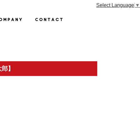
Select Language
▼
瀬太郎】