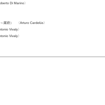
o Di Marino〉
） 〈Arturo Cardelús〉
o Vivaly〉
o Vivaly〉