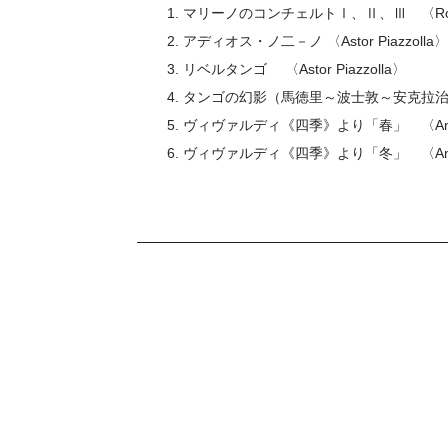
1. マリーノのコンチェルトⅠ、Ⅱ、Ⅲ 〈Robert
2. アディオス・ノ二－ノ 〈Astor Piazzolla〉
3. リベルタンゴ 〈Astor Piazzolla〉
4. タンゴの幻影（馬徳里～波士敦～安克拉治～羅府
5. ヴィヴァルディ《四季》より「春」 〈Antoni
6. ヴィヴァルディ《四季》より「冬」 〈Antoni