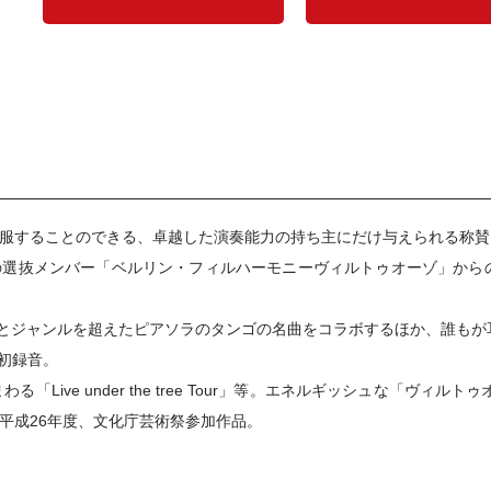
服することのできる、卓越した演奏能力の持ち主にだけ与えられる称賛
の選抜メンバー「ベルリン・フィルハーモニーヴィルトゥオーゾ」から
)とジャンルを超えたピアソラのタンゴの名曲をコラボするほか、誰も
初録音。
「Live under the tree Tour」等。エネルギッシュな「ヴ
平成26年度、文化庁芸術祭参加作品。