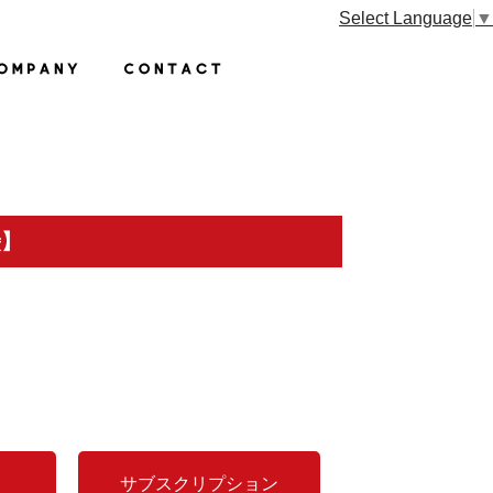
Select Language
▼
巌】
サブスクリプション