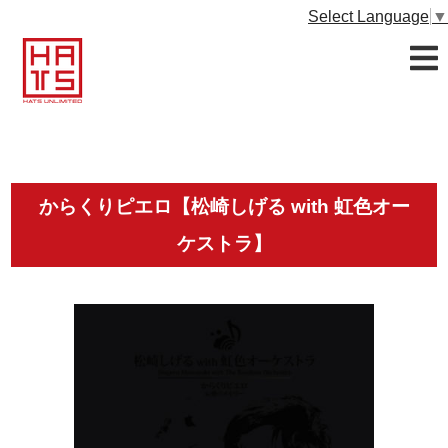
Select Language
▼
からくりピエロ【松崎しげる with 虹色オー
ケストラ】