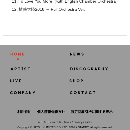
11. To Love You More（with English Chamber Orchestra）
12. 情熱大陸2018 ～ Full Orchestra Ver.
利用規約
個人情報保護方針
特定商取引法に関する表示
A
STARRY
website -
terms
/
privacy
/
asct
-
Copyright © HATS UNLIMITED CO.,LTD. 2026 + STARRY. All rights reserved.