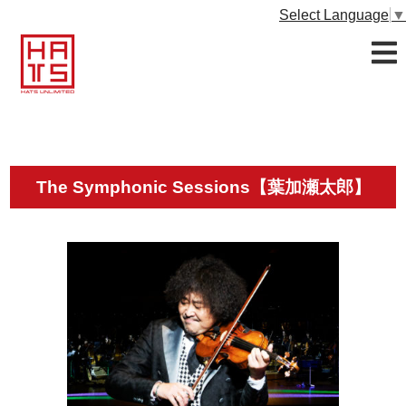
Select Language
▼
The Symphonic Sessions【葉加瀬太郎】