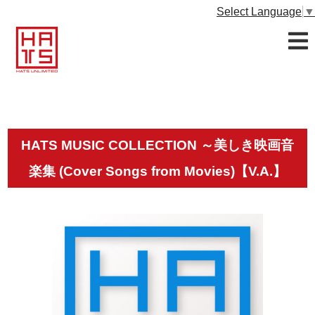
Select Language
▼
HATS MUSIC COLLECTION ～美しき映画音
楽集 (Cover Songs from Movies)【V.A.】