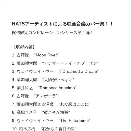
HATSアーティストによる映画音楽カバー集！！
配信限定コンピレーションシリーズ第４弾！
【収録内容】
1. 古澤巌 “Moon River”
2. 葉加瀬太郎 “アナザー・デイ・オブ・サン”
3. ウェイウェイ・ウー “I Dreamed a Dream”
4. 葉加瀬太郎 “太陽がいっぱい”
5. 藤井尚之 “Romance Anonimo”
6. 古澤巌 “アマポーラ”
7. 葉加瀬太郎＆古澤巌 “わが恋はここに”
8. 高嶋ちさ子 “彼こそが海賊”
9. ウェイウェイ・ウー “The Entertainer”
10. 柏木広樹 “右から２番目の星”