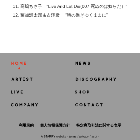
11. 高嶋ちさ子 ”Live And Let Die(007 死ぬのは奴らだ）”
12. 葉加瀬太郎＆古澤巌 “時の過ぎゆくままに”
利用規約
個人情報保護方針
特定商取引法に関する表示
A
STARRY
website -
terms
/
privacy
/
asct
-