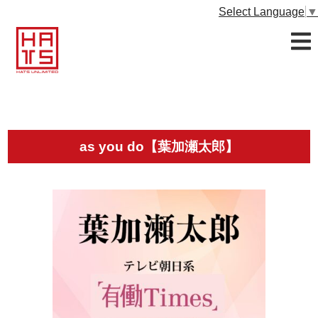
Select Language
▼
as you do【葉加瀬太郎】