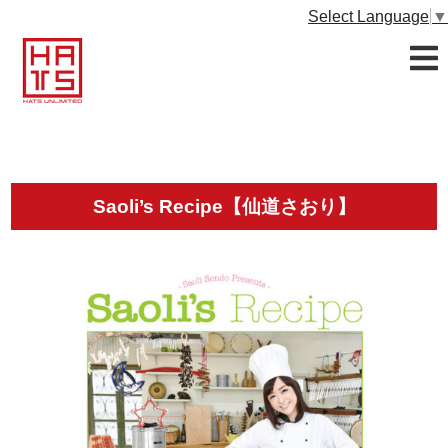
Select Language
▼
Saoli’s Recipe【仙道さおり】