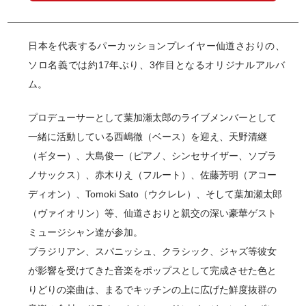
日本を代表するパーカッションプレイヤー仙道さおりの、
ソロ名義では約17年ぶり、3作目となるオリジナルアルバ
ム。
プロデューサーとして葉加瀬太郎のライブメンバーとして
一緒に活動している西嶋徹（ベース）を迎え、天野清継
（ギター）、大島俊一（ピアノ、シンセサイザー、ソプラ
ノサックス）、赤木りえ（フルート）、佐藤芳明（アコー
ディオン）、Tomoki Sato（ウクレレ）、そして葉加瀬太郎
（ヴァイオリン）等、仙道さおりと親交の深い豪華ゲスト
ミュージシャン達が参加。
ブラジリアン、スパニッシュ、クラシック、ジャズ等彼女
が影響を受けてきた音楽をポップスとして完成させた色と
りどりの楽曲は、まるでキッチンの上に広げた鮮度抜群の