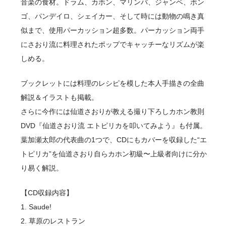
音楽の食材。ドラム、カホン、マリンバ、ジャンベ、ボン
ゴ、パンデイロ、シェイカー、そして時には動物の鳴き真
似まで、使用パーカッション超多数。パーカッション両手
にさおり流に料理されたポップでキャッチーなリズムが楽
しめる。
ブックレットには料理のレシピを模した本人手描きの全曲
解説＆イラストも掲載。
さらに今作には仙道さおりが教える撮り下ろしカホン教則
DVD『仙道さおり流 エトピリカを叩いてみよう』も付属。
葉加瀬太郎の代表曲の1つで、CDにもカバーを収録した“エ
トピリカ”を仙道さおり自らカホン初級〜上級者向けに分か
り易く解説。
【CD収録内容】
1. Saude!
2. 草原のレストラン