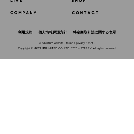
利用規約
個人情報保護方針
特定商取引法に関する表示
A
STARRY
website -
terms
/
privacy
/
asct
-
Copyright © HATS UNLIMITED CO.,LTD. 2026 + STARRY. All rights reserved.