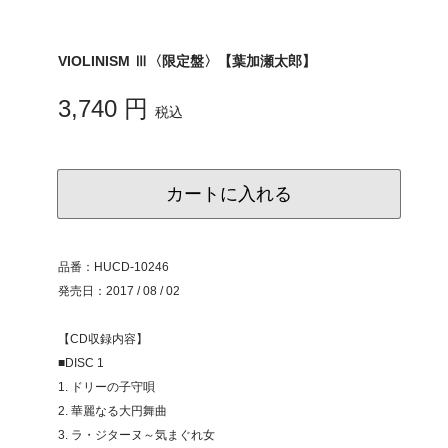
VIOLINISM Ⅲ〈限定盤〉【葉加瀬太郎】
3,740 円
税込
カートに入れる
品番：HUCD-10246
発売日：2017 / 08 / 02
【CD収録内容】
■DISC 1
1. ドリーの子守唄
2. 華麗なる大円舞曲
3. ラ・ジターヌ～気まぐれ女