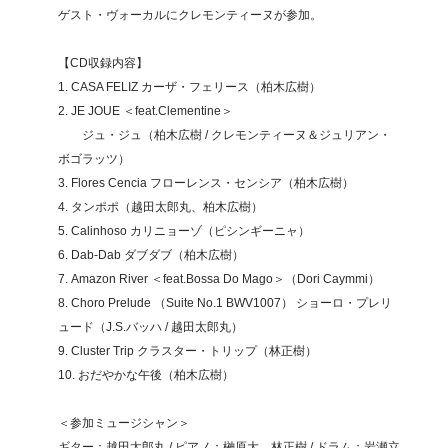
ゲスト・ヴォーカルにクレモンティーヌが参加。
【CD収録内容】
1. CASA FELIZ カーザ・フェリース（柏木広樹）
2. JE JOUE ＜feat.Clementine＞
ジュ・ジュ（柏木広樹 / クレモンティーヌ＆ジュリアン・
ボゴラッツ）
3. Flores Cencia フローレンス・センシア（柏木広樹）
4. タンポポ（越田太郎丸、柏木広樹）
5. Calinhoso カリニョーゾ（ピシンギーニャ）
6. Dab-Dab ダブダブ（柏木広樹）
7. Amazon River ＜feat.Bossa Do Mago＞（Dori Caymmi）
8. Choro Prelude （Suite No.1 BWV1007） ショーロ・プレリ
ュード（J.S.バッハ / 越田太郎丸）
9. Cluster Trip クラスター・トリップ（林正樹）
10. おだやかな午後（柏木広樹）
＜参加ミュージシャン＞
ギター：越田太郎丸 / ピアノ：榊原大、林正樹 / ドラム：岩瀬立