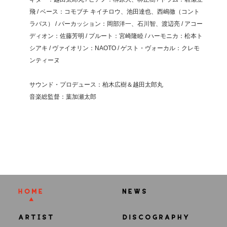
飛 / ベース：コモブチ キイチロウ、池田達也、西嶋徹（コント
ラバス） / パーカッション：岡部洋一、石川智、渡辺亮 / アコー
ディオン：佐藤芳明 / プルート：宮崎隆睦 / ハーモニカ：松本ト
シアキ / ヴァイオリン：NAOTO / ゲスト・ヴォーカル：クレモ
ンティーヌ
サウンド・プロデュース：柏木広樹＆越田太郎丸
音楽総監督：葉加瀬太郎