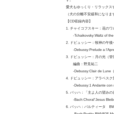
愛犬もゆっくり・リラックス
（犬の分離不安緩和になりま
【CD収録内容】
1. チャイコフスキー：花のワ
-Tchaikovsky:Waltz of the 
2. ドビュッシー：牧神の午
-Debussy:Prelude a l’Apre
3. ドビュッシー：月の光（
編曲：野見祐二
-Debussy:Clair de Lune（o
4. ドビュッシー：アラベス
-Debussy:1 Andante con m
5. バッハ：「主よ人の望み
-Bach:Choral“Jesus Bleib
6. バッハ：パルティータ B
-Bach:Partita BWV825 M