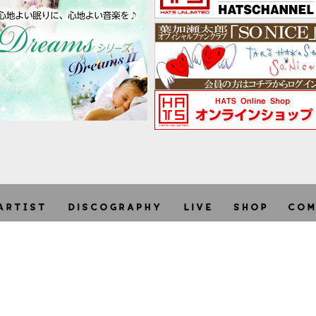
利用規約
個人情報保護方針
特定商取引法に関する表示
site -
terms
/
privacy
/
asct
-
Copyright © HATS UNLIMITED CO.,LTD. 2026 + STARRY. All ri