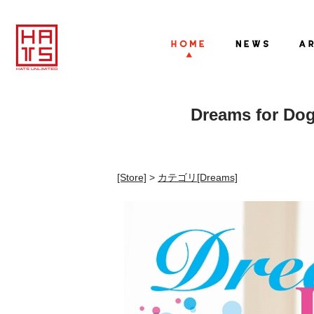
Dreams for D
[Store]
>
カテゴリ
[Dreams]