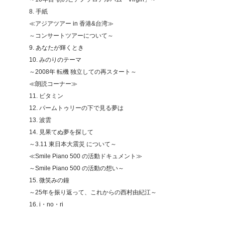
8. 手紙
≪アジアツアー in 香港&台湾≫
～コンサートツアーについて～
9. あなたが輝くとき
10. みのりのテーマ
～2008年 転機 独立しての再スタート～
≪朗読コーナー≫
11. ビタミン
12. パームトゥリーの下で見る夢は
13. 波雲
14. 見果てぬ夢を探して
～3.11 東日本大震災 について～
≪Smile Piano 500 の活動ドキュメント≫
～Smile Piano 500 の活動の想い～
15. 微笑みの鐘
～25年を振り返って、これからの西村由紀江～
16. i・no・ri