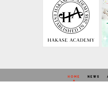
A
STARRY
web