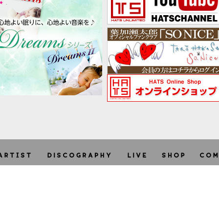
利用規約
個人情報保護方針
特定商取引法に関する表示
site -
terms
/
privacy
/
asct
-
Copyright © HATS UNLIMITED CO.,LTD. 2026 + STARRY. All ri