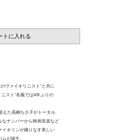
ートに入れる
人のヴァイオリニスト”と共に
リニスト”名義では4年ぶりの
。
を迎えた高嶋ちさ子がトータル
ルなナンバーから映画音楽など
ァイオリンが織りなす美しい
バムが誕生。