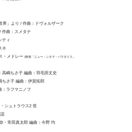
「新世界」より / 作曲：ドヴォルザーク
/ 作曲：スメタナ
モンティ
スネ
イス・メドレー
(映画「ニュー・シネマ・パラダイス」
作曲：高嶋ちさ子 編曲：羽毛田丈史
高嶋ちさ子 編曲：伊賀拓郎
/ 作曲：ラフマニノフ
ハン・シュトラウス2 世
民謡
：大橋卓弥・常田真太郎 編曲：今野 均