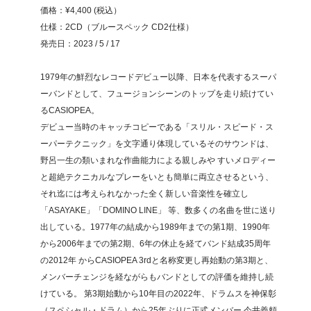
価格：¥4,400 (税込）
仕様：2CD（ブルースペック CD2仕様）
発売日：2023 / 5 / 17
1979年の鮮烈なレコードデビュー以降、日本を代表するスーパ
ーバンドとして、フュージョンシーンのトップを走り続けてい
るCASIOPEA。
デビュー当時のキャッチコピーである「スリル・スピード・ス
ーパーテクニック」を文字通り体現しているそのサウンドは、
野呂一生の類いまれな作曲能力による親しみや すいメロディー
と超絶テクニカルなプレーをいとも簡単に両立させるという、
それ迄には考えられなかった全く新しい音楽性を確立し
「ASAYAKE」「DOMINO LINE」 等、数多くの名曲を世に送り
出している。1977年の結成から1989年までの第1期、1990年
から2006年までの第2期、6年の休止を経てバンド結成35周年
の2012年 からCASIOPEA 3rdと名称変更し再始動の第3期と、
メンバーチェンジを経ながらもバンドとしての評価を維持し続
けている。 第3期始動から10年目の2022年、ドラムスを神保彰
（スペシャル・ドラム）から25年ぶりに正式メンバー 今井義頼