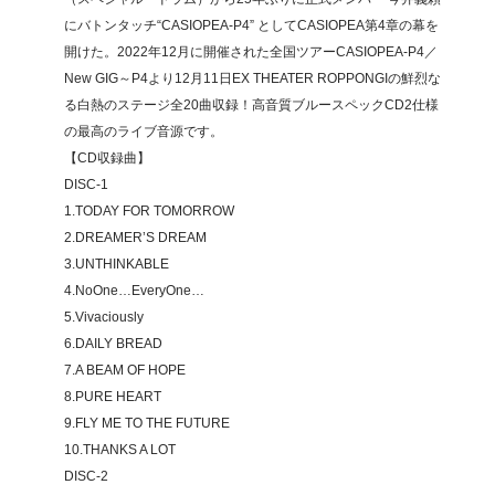
にバトンタッチ“CASIOPEA-P4” としてCASIOPEA第4章の幕を
開けた。2022年12月に開催された全国ツアーCASIOPEA-P4／
New GIG～P4より12月11日EX THEATER ROPPONGIの鮮烈な
る白熱のステージ全20曲収録！高音質ブルースペックCD2仕様
の最高のライブ音源です。
【CD収録曲】
DISC-1
1.TODAY FOR TOMORROW
2.DREAMER’S DREAM
3.UNTHINKABLE
4.NoOne…EveryOne…
5.Vivaciously
6.DAILY BREAD
7.A BEAM OF HOPE
8.PURE HEART
9.FLY ME TO THE FUTURE
10.THANKS A LOT
DISC-2