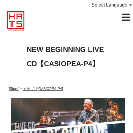
Select Language
▼
NEW BEGINNING LIVE
CD【CASIOPEA-P4】
[Store]
>
カテゴリ
[CASIOPEA-P4]