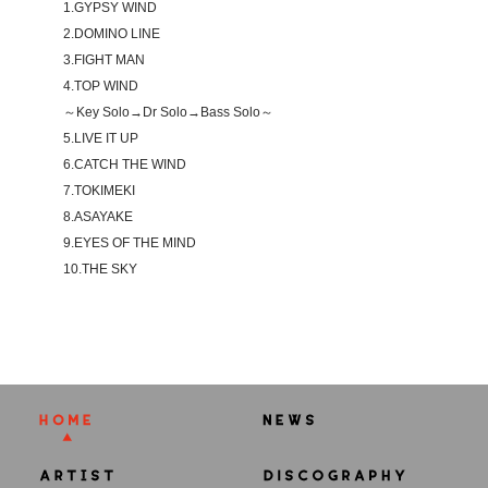
1.GYPSY WIND
2.DOMINO LINE
3.FIGHT MAN
4.TOP WIND
～Key Solo→Dr Solo→Bass Solo～
5.LIVE IT UP
6.CATCH THE WIND
7.TOKIMEKI
8.ASAYAKE
9.EYES OF THE MIND
10.THE SKY