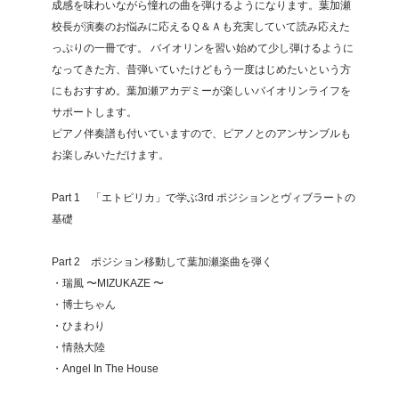
成感を味わいながら憧れの曲を弾けるようになります。葉加瀬
校長が演奏のお悩みに応えるＱ＆Ａも充実していて読み応えた
っぷりの一冊です。 バイオリンを習い始めて少し弾けるように
なってきた方、昔弾いていたけどもう一度はじめたいという方
にもおすすめ。葉加瀬アカデミーが楽しいバイオリンライフを
サポートします。
ピアノ伴奏譜も付いていますので、ピアノとのアンサンブルも
お楽しみいただけます。
Part 1 「エトピリカ」で学ぶ3rd ポジションとヴィブラートの
基礎
Part 2 ポジション移動して葉加瀬楽曲を弾く
・瑞⾵ 〜MIZUKAZE 〜
・博士ちゃん
・ひまわり
・情熱大陸
・Angel In The House