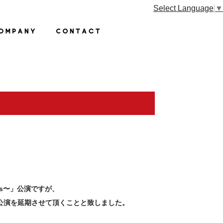
Select Language
▼
ns〜」
公演ですが、
公演を延期させて頂くことと致しました。