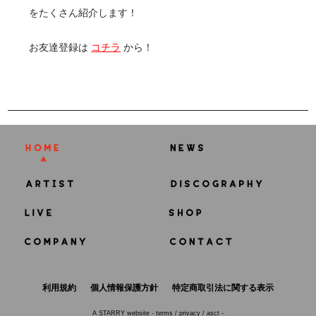
をたくさん紹介します！
お友達登録は
コチラ
から！
利用規約
個人情報保護方針
特定商取引法に関する表示
A
STARRY
website -
terms
/
privacy
/
asct
-