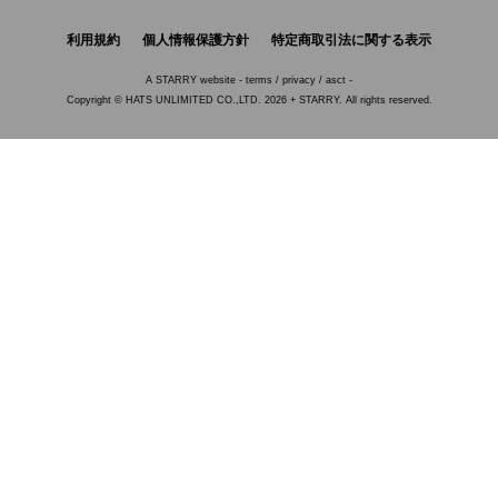
利用規約
個人情報保護方針
特定商取引法に関する表示
A
STARRY
website -
terms
/
privacy
/
asct
-
Copyright © HATS UNLIMITED CO.,LTD. 2026 + STARRY. All rights reserved.