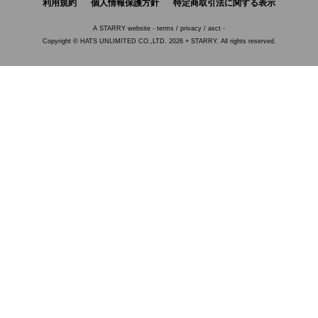
利用規約
個人情報保護方針
特定商取引法に関する表示
A
STARRY
website -
terms
/
privacy
/
asct
-
Copyright © HATS UNLIMITED CO.,LTD. 2026 + STARRY. All rights reserved.