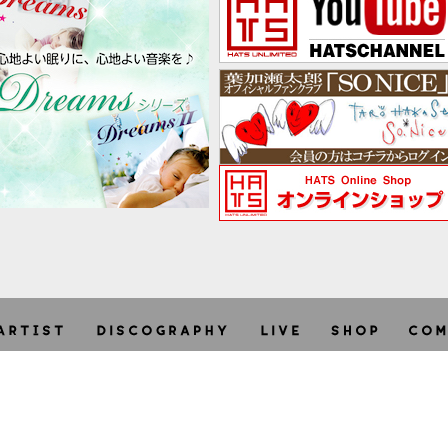
利用規約
個人情報保護方針
特定商取引法に関する表示
site -
terms
/
privacy
/
asct
-
Copyright © HATS UNLIMITED CO.,LTD. 2026 + STARRY. All ri