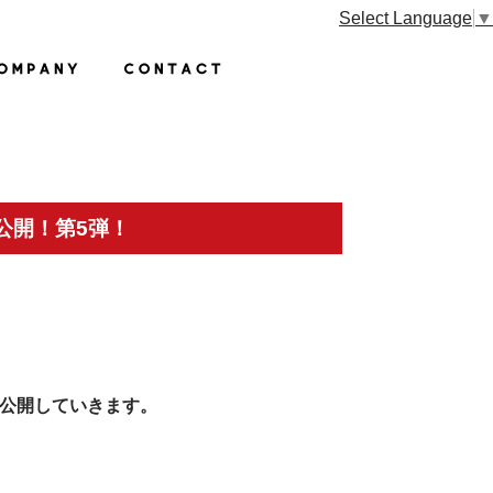
Select Language
▼
にて公開！第5弾！
随時公開していきます。