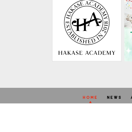
A
STARRY
web