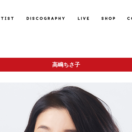
高嶋ちさ子