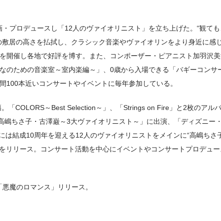
企画・プロデュースし「12人のヴァイオリニスト」を立ち上げた。“観て
の敷居の高さを払拭し、クラシック音楽やヴァイオリンをより身近に感じ
開催し各地で好評を博す。また、コンポーザー・ピアニスト加羽沢美濃と
なのための音楽室～室内楽編～」、0歳から入場できる「バギーコンサ
間100本近いコンサートやイベントに毎年参加している。
ORS～Best Selection～」、「Strings on Fire」と2枚のア
.1 葉加瀬太郎・高嶋ちさ子・古澤巌～3大ヴァイオリニスト～」に出演、「ディ
日には結成10周年を迎える12人のヴァイオリニストをメインに“高嶋ちさ
armony～」をリリース。コンサート活動を中心にイベントやコンサートプロ
ム「悪魔のロマンス」リリース。