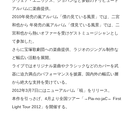
クウェア・エニックス、ショパンなど多数のトリビュート
アルバムに楽曲提供。
2010年発売の嵐アルバム「僕の見ている風景」では、二宮
和也から 年発売の嵐アルバム「僕見ている風景」では、二
宮和也から熱いオファーを受けゲストミュージシャンとし
て参加した。
さらに宝塚歌劇団への楽曲提供、ラジオのジングル制作な
ど幅広い活動を展開。
ライブではオリジナル楽曲やクラシックなどのカバーを武
器に迫力満点のパフォーマンスを披露。国内外の幅広い層
から絶大な支持を受けている。
2012年3月7日にはニューアルバム「暁」をリリース。
本作を引っさげ、4月より全国ツアー「→Pia-no-jaC← First
Light Tour 2012」を開催する。