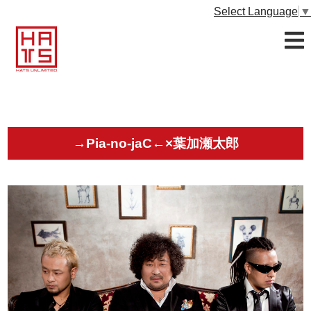
Select Language
▼
→Pia-no-jaC←×葉加瀬太郎