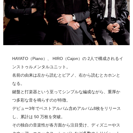
HAYATO（Piano）、 HIRO（Cajon）の 2人で構成されるイ
ンストゥルメンタルユニット。
名前の由来は左から読むとピアノ、右から読むとカホンと
なる。
鍵盤と打楽器という至ってシンプルな編成ながら、重厚か
つ多彩な音を鳴らすのが特徴。
デビュー3年でベストアルバム含めアルバム8枚をリリース
し、累計は 50 万枚を突破。
その独自の音楽性が各方面から注目受け、ディズニーやス