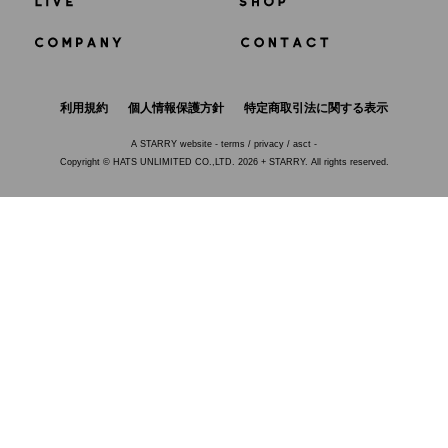
利用規約
個人情報保護方針
特定商取引法に関する表示
A
STARRY
website -
terms
/
privacy
/
asct
-
Copyright © HATS UNLIMITED CO.,LTD. 2026 + STARRY. All rights reserved.