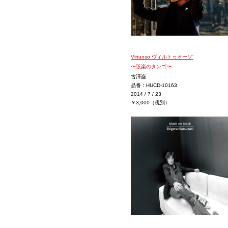
Virtuoso ヴィルトゥオーソ‘
〜弦楽のタンゴ〜
古澤巌
品番：HUCD-10163
2014 / 7 / 23
￥3,000（税別）