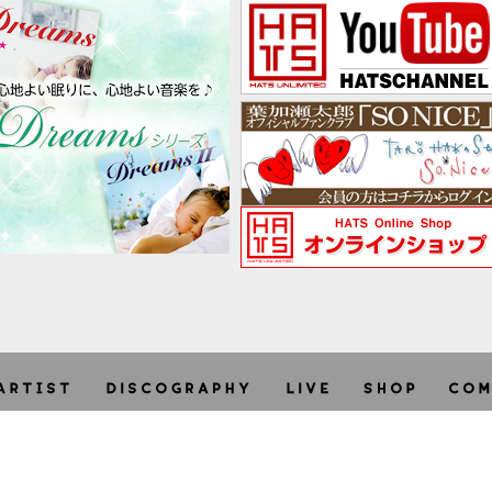
利用規約
個人情報保護方針
特定商取引法に関する表示
site -
terms
/
privacy
/
asct
-
Copyright © HATS UNLIMITED CO.,LTD. 2026 + STARRY. All ri