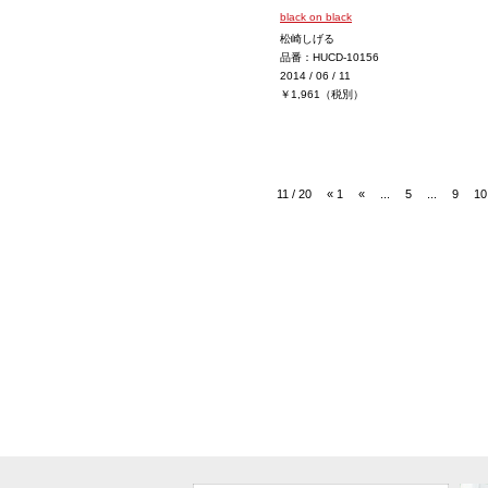
black on black
松崎しげる
品番：HUCD-10156
2014 / 06 / 11
￥1,961（税別）
11 / 20
« 1
«
...
5
...
9
10