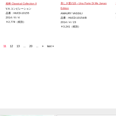
美しき愛の詩～Una Parte Di Me Japan
相棒 Classical Collection II
Edition
V.A.コンピレーション
品番：HUCD-10155
AMAURY VASSILI
2014 / 6 / 4
品番：HUCD-10154/B
￥2,778（税別）
2014 / 4 / 23
￥3,241（税別）
11
12
13
...
20
...
»
last »