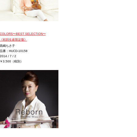
COLORS〜BEST SELECTION〜
《初回生産限定盤》
高嶋ちさ子
品番：HUCD-10158
2014 / 7 / 2
￥3,500（税別）