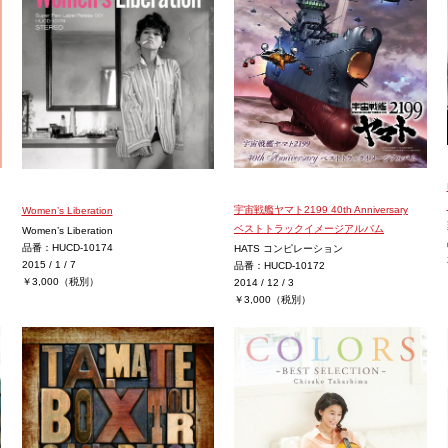
宇宙戦艦ヤマト2199 40th Anniversary
Women’s Liberation
ベストトラックイメージアルバム
Women’s Liberation
品番：HUCD-10174
HATS コンピレーション
2015 / 1 / 7
品番：HUCD-10172
￥3,000（税別）
2014 / 12 / 3
￥3,000（税別）