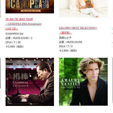
TA･MA･TE･BOX TOUR
～CASIOPEA 35th Anniversary
COLORS〜BEST SELECTION〜
LIVE CD～
《通常盤》
CASIOPEA 3rd
高嶋ちさ子
品番：HUCD-10160～1
品番：HUCD-10159
2014 / 7 / 16
2014 / 7 / 2
￥2,685（税別）
￥2,800（税別）