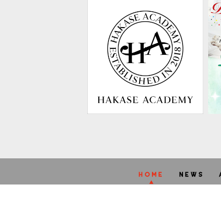
A
STARRY
web