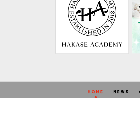
A
STARRY
web