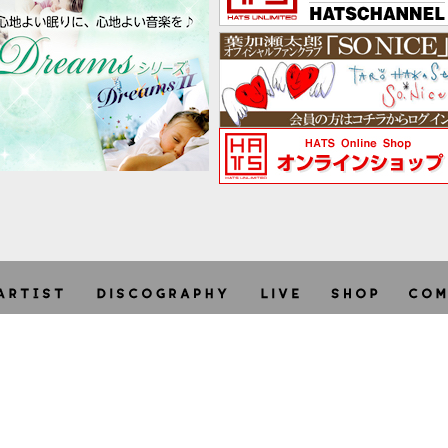
利用規約
個人情報保護方針
特定商取引法に関する表示
site -
terms
/
privacy
/
asct
-
Copyright © HATS UNLIMITED CO.,LTD. 2026 + STARRY. All ri