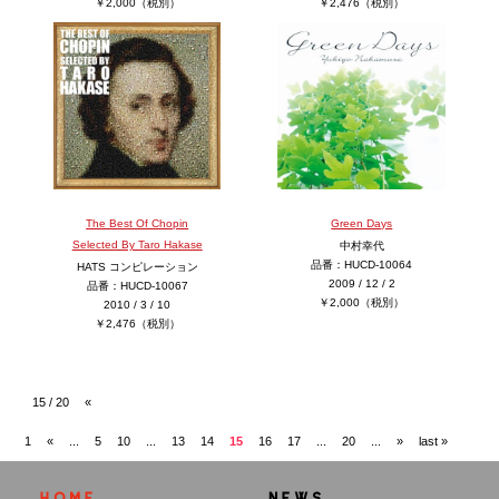
￥2,000（税別）
￥2,476（税別）
The Best Of Chopin
Green Days
Selected By Taro Hakase
中村幸代
品番：HUCD-10064
HATS コンピレーション
2009 / 12 / 2
品番：HUCD-10067
￥2,000（税別）
2010 / 3 / 10
￥2,476（税別）
15 / 20
«
1
«
...
5
10
...
13
14
15
16
17
...
20
...
»
last »